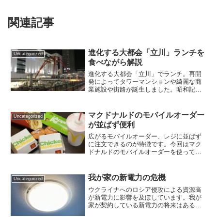
関連記事
進化する大都会「立川」ランチを
Uncategorized
食べながら解説
進化する大都会「立川」でランチ。再開
発によってタワーマンションや綺麗な商
業施設や街路が誕生しました。昭和記念
公園など子供を遊ばせられる場所も充
実。東京都心と田舎の良いとこ取りのバ
ランスの良い街「立川」はどんどん進化
マクドナルドのモバイルオーダー
Uncategorized
していきます。
が並ばず便利
広がるモバイルオーダー、レジに並ばず
に注文できるのが特徴です。今回はマク
ドナルドのモバイルオーダーを使ってみ
ました。
我が家の新電力の危機
Uncategorized
ウクライナへのロシア侵攻による資源高
が新電力に影響を及ぼしています。我が
家が契約している新電力の将来はあるん
でしょうか。