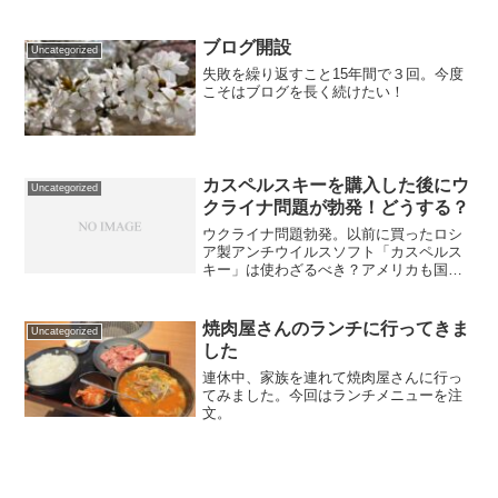
ブログ開設
Uncategorized
失敗を繰り返すこと15年間で３回。今度
こそはブログを長く続けたい！
カスペルスキーを購入した後にウ
Uncategorized
クライナ問題が勃発！どうする？
ウクライナ問題勃発。以前に買ったロシ
ア製アンチウイルスソフト「カスペルス
キー」は使わざるべき？アメリカも国家
安全保障上の脅威に指定。さらにNTTが
使用取りやめ。私の選択は。
焼肉屋さんのランチに行ってきま
Uncategorized
した
連休中、家族を連れて焼肉屋さんに行っ
てみました。今回はランチメニューを注
文。